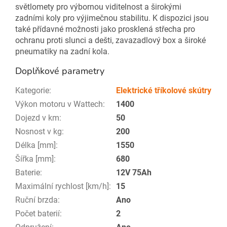
světlomety pro výbornou viditelnost a širokými
zadními koly pro výjimečnou stabilitu. K dispozici jsou
také přídavné možnosti jako prosklená střecha pro
ochranu proti slunci a dešti, zavazadlový box a široké
pneumatiky na zadní kola.
Doplňkové parametry
Kategorie
:
Elektrické tříkolové skútry
Výkon motoru v Wattech
:
1400
Dojezd v km
:
50
Nosnost v kg
:
200
Délka [mm]
:
1550
Šířka [mm]
:
680
Baterie
:
12V 75Ah
Maximální rychlost [km/h]
:
15
Ruční brzda
:
Ano
Počet baterií
:
2