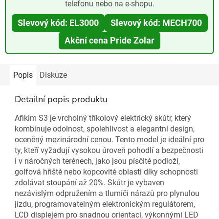
telefonu nebo na e-shopu.
Slevový kód: EL3000
Slevový kód: MECH700
Akční cena Pride Zolar
Popis
Diskuze
Detailní popis produktu
Afikim S3 je vrcholný tříkolový elektrický skútr, který
kombinuje odolnost, spolehlivost a elegantní design,
oceněný mezinárodní cenou. Tento model je ideální pro
ty, kteří vyžadují vysokou úroveň pohodlí a bezpečnosti
i v náročných terénech, jako jsou písčité podloží,
golfová hřiště nebo kopcovité oblasti díky schopnosti
zdolávat stoupání až 20%. Skútr je vybaven
nezávislým odpružením a tlumiči nárazů pro plynulou
jízdu, programovatelným elektronickým regulátorem,
LCD displejem pro snadnou orientaci, výkonnými LED