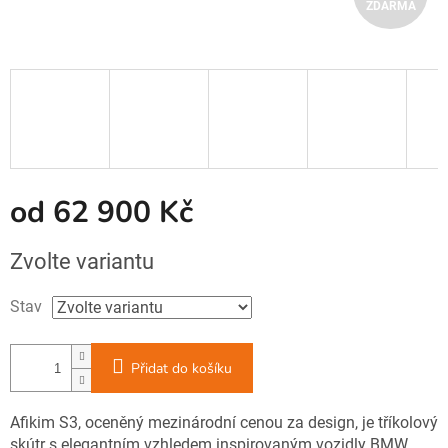
ZDARMA
D
A
R
M
A
od
62 900 Kč
Měrná
Zvolte variantu
cena:
Stav
Přidat do košíku
Afikim S3, oceněný mezinárodní cenou za design, je tříkolový
skútr s elegantním vzhledem inspirovaným vozidly BMW,