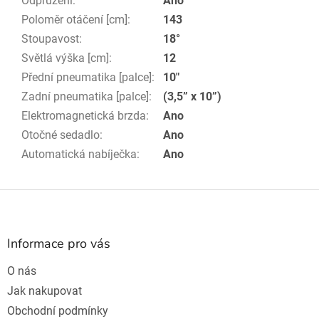
Odpružení
:
Ano
Poloměr otáčení [cm]
:
143
Stoupavost
:
18°
Světlá výška [cm]
:
12
Přední pneumatika [palce]
:
10"
Zadní pneumatika [palce]
:
(3,5” x 10”)
Elektromagnetická brzda
:
Ano
Otočné sedadlo
:
Ano
Automatická nabíječka
:
Ano
Z
á
p
a
Informace pro vás
t
O nás
í
Jak nakupovat
Obchodní podmínky