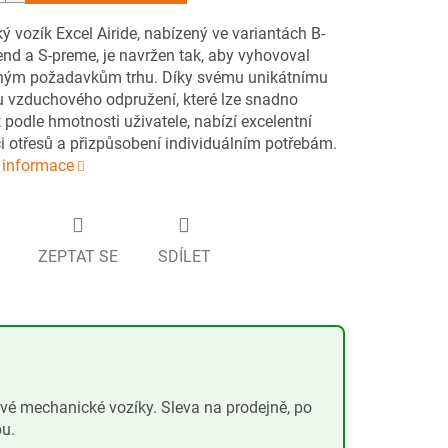
ký vozík Excel Airide, nabízený ve variantách B-
end a S-preme, je navržen tak, aby vyhovoval
ým požadavkům trhu. Díky svému unikátnímu
 vzduchového odpružení, které lze snadno
 podle hmotnosti uživatele, nabízí excelentní
i otřesů a přizpůsobení individuálním potřebám.
í informace
ZEPTAT SE
SDÍLET
ové mechanické vozíky. Sleva na prodejně, po
pu.