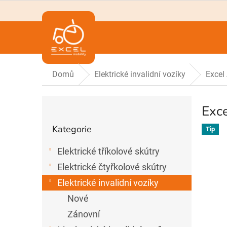
Přejít
na
obsah
Domů
Elektrické invalidní vozíky
Excel
P
Exce
o
Přeskočit
s
Kategorie
Tip
t
kategorie
r
Elektrické tříkolové skútry
a
n
Elektrické čtyřkolové skútry
n
Elektrické invalidní vozíky
í
Nové
p
a
Zánovní
n