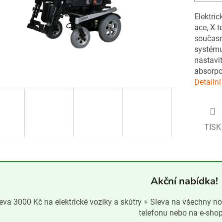
Elektric
ace, X-t
současn
systému
nastavit
absorpc
Detailn
TISK
Akční nabídka!
eva 3000 Kč na elektrické vozíky a skútry + Sleva na všechny n
telefonu nebo na e-sho