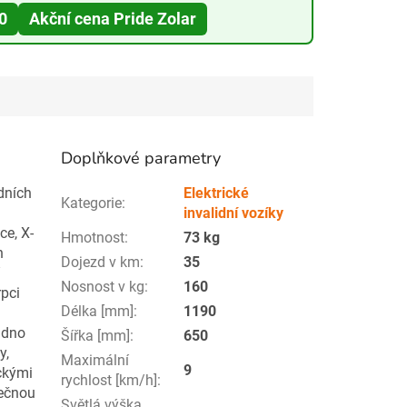
0
Akční cena Pride Zolar
Doplňkové parametry
idních
Elektrické
Kategorie
:
invalidní vozíky
ce, X-
Hmotnost
:
73 kg
h
Dojezd v km
:
35
Nosnost v kg
:
160
pci
Délka [mm]
:
1190
adno
Šířka [mm]
:
650
y,
Maximální
9
ckými
rychlost [km/h]
:
tečnou
Světlá výška