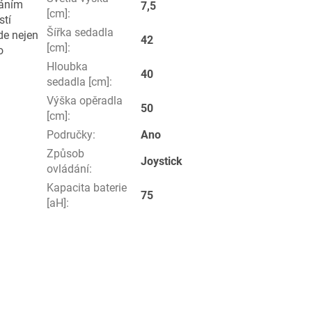
dáním
7,5
[cm]
:
stí
Šířka sedadla
de nejen
42
[cm]
:
o
Hloubka
40
sedadla [cm]
:
Výška opěradla
50
[cm]
:
Područky
:
Ano
Způsob
Joystick
ovládání
:
Kapacita baterie
75
[aH]
: