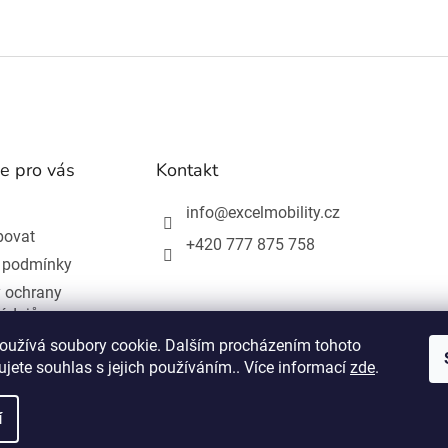
e pro vás
Kontakt
info
@
excelmobility.cz
povat
+420 777 875 758
 podmínky
 ochrany
 údajů
ní od smlouvy
oužívá soubory cookie. Dalším procházením tohoto
jete souhlas s jejich používáním.. Více informací
zde
.
í
hrazena.