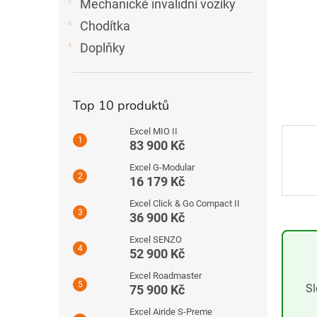
Mechanické invalidní vozíky
e
l
Chodítka
Doplňky
Top 10 produktů
Excel MIO II
83 900 Kč
Excel G-Modular
16 179 Kč
Excel Click & Go Compact II
36 900 Kč
Excel SENZO
52 900 Kč
Excel Roadmaster
Sl
75 900 Kč
Excel Airide S-Preme