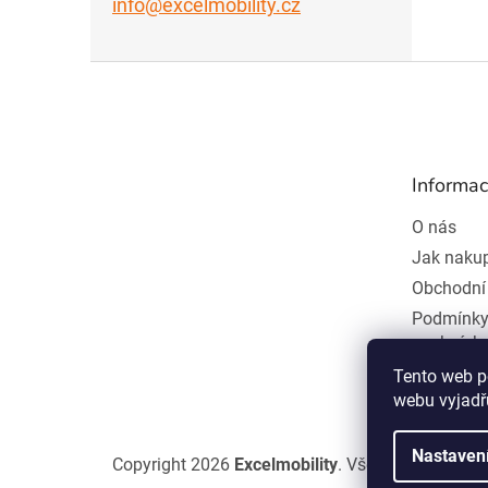
info@excelmobility.cz
Z
á
p
a
t
Informac
í
O nás
Jak naku
Obchodní
Podmínky
osobních
Odstoupe
Tento web p
webu vyjadřu
Nastaven
Copyright 2026
Excelmobility
. Všechna práva vy