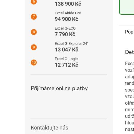
138 900 Kč
Excel Airide Go!
94 900 Kč
Excel G-ECO
Pop
7 790 Kč
Excel G-Explorer 24″
13 047 Kč
Det
Excel G-Logic
Exce
12 712 Kč
vozí
adap
tend
Přijímáme online platby
spec
vzdu
otře
mimo
udrž
hlou
Kontaktujte nás
nast