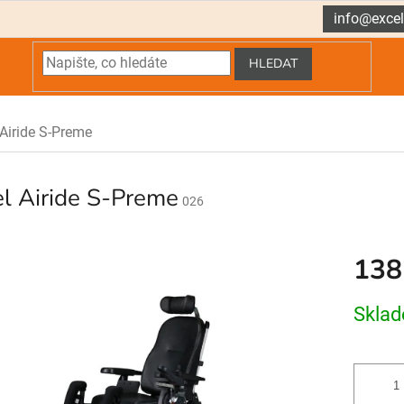
info@excel
HLEDAT
 Airide S-Preme
l Airide S-Preme
026
138
Měrná
Skla
cena: