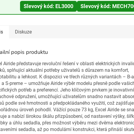
Slevový kód: EL3000
Slevový kód: MECH70
is
Diskuze
ailní popis produktu
l Airide představuje revoluční řešení v oblasti elektrických inval
ků, splňující aktuální potřeby uživatelů s důrazem na komfort,
tabilitu a lehkost. K dispozici ve třech různých variantách – B-a
 a S-preme – umožňuje Airide výběr modelu přesně podle vašic
ifických potřeb a preferencí. Jeho klíčovým prvkem je inovativní
chové odpružení, umožňující uživatelům snadno nastavit absor
sů podle své hmotnosti a předpokládaného využití, což zajišťuje
řádnou úroveň pohodlí. Vážící pouze 73 kg, Excel Airide se sn
uje a nabízí širokou škálu přizpůsobení, od nastavení výšky, šířk
bky a úhlu sedadla, přes možnost výběru mezi dvěma elektroni
aveními sedadla, až po modulární konstrukci, která přináší sku