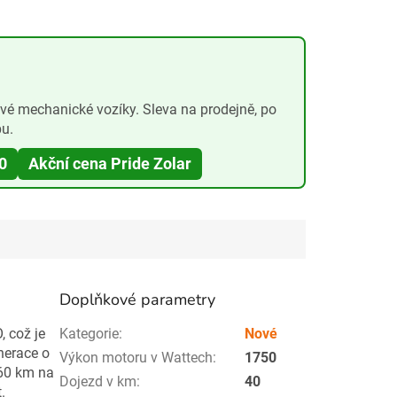
ové mechanické vozíky. Sleva na prodejně, po
pu.
0
Akční cena Pride Zolar
Doplňkové parametry
 což je
Kategorie
:
Nové
nerace o
Výkon motoru v Wattech
:
1750
 60 km na
Dojezd v km
:
40
.