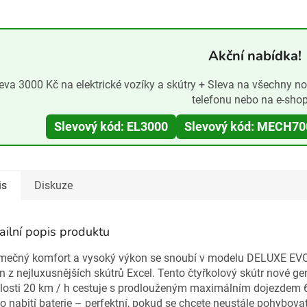
Akční nabídka!
eva 3000 Kč na elektrické vozíky a skútry + Sleva na všechny n
telefonu nebo na e-sho
Slevový kód: EL3000
Slevový kód: MECH70
is
Diskuze
ailní popis produktu
imečný komfort a vysoký výkon se snoubí v modelu DELUXE EVO,
n z nejluxusnějších skútrů Excel. Tento čtyřkolový skútr nové ge
hlosti 20 km / h cestuje s prodlouženým maximálním dojezdem
o nabití baterie – perfektní, pokud se chcete neustále pohybovat