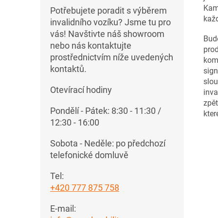
Kamk
Potřebujete poradit s výběrem
kaž
invalidního vozíku? Jsme tu pro
vás! Navštivte náš showroom
Bude
nebo nás kontaktujte
prod
prostřednictvím níže uvedených
kom
kontaktů.
sign
slou
Otevírací hodiny
inva
zpět
Pondělí - Pátek: 8:30 - 11:30 /
kter
12:30 - 16:00
Sobota - Neděle: po předchozí
telefonické domluvě
Tel:
+420 777 875 758
E-mail: