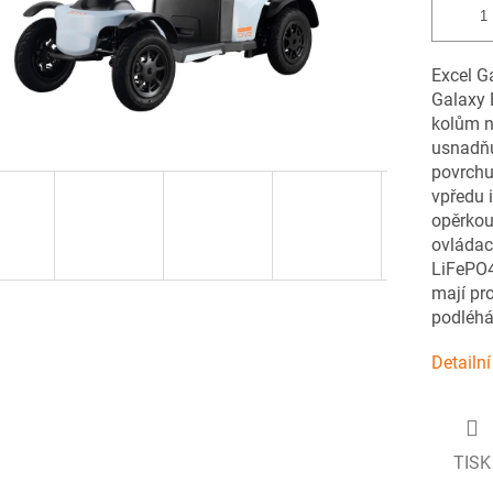
Excel Ga
Galaxy 
kolům na
usnadňu
povrchu
vpředu 
opěrkou 
ovládac
LiFePO4
mají pr
podléh
Detailn
TISK