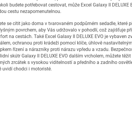
oli budete potřebovat cestovat, může Excel Galaxy II DELUXE 
dou cestu nezapomenutelnou.
te se cítit jako doma v tvarovaném podpůrném sedadle, které př
yšným povrchem, aby Vás udržovalo v pohodlí, což zajišťuje př
fort na cestách. Také Excel Galaxy II DELUXE EVO je vybaven 
álem, ochranou proti krádeži pomocí klíče, úhlově nastavitelný
pkem řízení a nárazníky proti nárazu vpředu a vzadu. Bezpečnos
lidní skútr Galaxy II DELUXE EVO dalším vrcholem, můžete těžit
ných zrcátek s vysokou viditelností a předního a zadního osvětl
é uvidí chodci i motoristé.