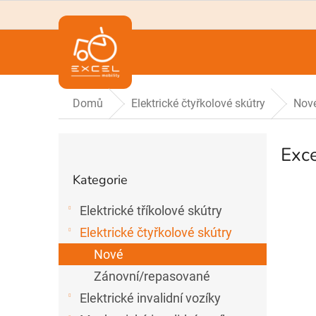
Přejít
na
obsah
Domů
Elektrické čtyřkolové skútry
Nov
P
Exce
o
Přeskočit
s
Kategorie
t
kategorie
r
Elektrické tříkolové skútry
a
n
Elektrické čtyřkolové skútry
n
Nové
í
Zánovní/repasované
p
a
Elektrické invalidní vozíky
n