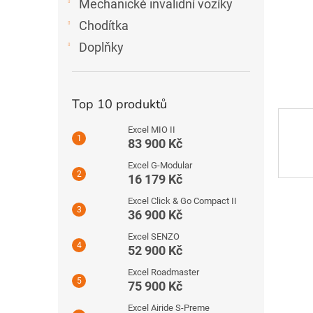
Mechanické invalidní vozíky
e
l
Chodítka
Doplňky
Top 10 produktů
Excel MIO II
83 900 Kč
Excel G-Modular
16 179 Kč
Excel Click & Go Compact II
36 900 Kč
Excel SENZO
52 900 Kč
Excel Roadmaster
75 900 Kč
Excel Airide S-Preme