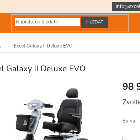
info@excel
HLEDAT
é
Excel Galaxy II Deluxe EVO
l Galaxy II Deluxe EVO
98 
Měrná
Zvolt
cena:
Barva