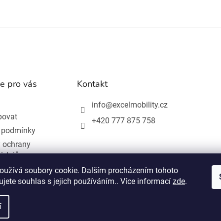
e pro vás
Kontakt
info
@
excelmobility.cz
povat
+420 777 875 758
 podmínky
 ochrany
 údajů
ní od smlouvy
oužívá soubory cookie. Dalším procházením tohoto
jete souhlas s jejich používáním.. Více informací
zde
.
í
hrazena.