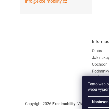
info@excelmobility.cz
Z
á
p
a
t
Informac
í
O nás
Jak naku
Obchodní
Podmínky
osobních
Odstoupe
Tento web p
webu vyjadřu
Nastaven
Copyright 2026
Excelmobility
. Všechna práva vy