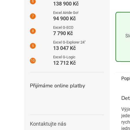
138 900 Kč
Excel Airide Go!
94 900 Kč
Excel G-ECO
7 790 Kč
Sl
Excel G-Explorer 24″
13 047 Kč
Excel G-Logic
12 712 Kč
Pop
Přijímáme online platby
Det
Výj
jede
ryc
Kontaktujte nás
jedn