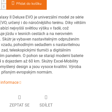
Přidat do košíku
laxy II Deluxe EVO je univerzální model ze série
EVO, určený i do náročnějšího terénu. Díky větším
bízí nejvyšší světlou výšku v řadě, což
je jízdu v lesních cestách a na nerovném
. Skútr je vybaven nastavitelným odpružením
i vzadu, pohodlným sedadlem s nastavitelnou
zad, teleskopickými tlumiči a digitálním
ím panelem. O pohon se starají moderní baterie
 s dojezdem až 60 km. Skútry Excel-Mobility
omyšlený design a jsou vysoce kvalitní. Výroba
á přísným evropským normám.
í informace
ZEPTAT SE
SDÍLET