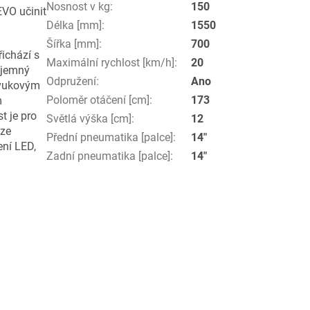
Nosnost v kg
:
150
EVO učinit
Délka [mm]
:
1550
Šířka [mm]
:
700
ichází s
Maximální rychlost [km/h]
:
20
íjemný
Odpružení
:
Ano
zvukovým
Poloměr otáčení [cm]
:
173
m
t je pro
Světlá výška [cm]
:
12
 ze
Přední pneumatika [palce]
:
14"
ení LED,
Zadní pneumatika [palce]
:
14"