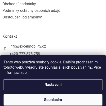
Obchodní podmínky
Podmínky ochrany osobních údajů
Odstoupení od smlouvy
Kontakt
info
@
excelmobility.cz
+420 777 875 758
Tento web používá soubory cookie. Dalším procházením
tohoto webu vyjadřujete souhlas s jejich používáním.. Více
informací
zde
.
Nastavení
Vytvořil Shoptet
Copyright 2026
Excelmobility
. Všechna práva vyhrazena.
Souhlasím