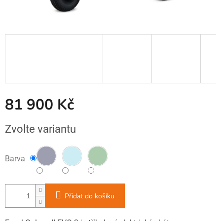
81 900 Kč
Měrná
Zvolte variantu
cena:
Barva
Přidat do košíku