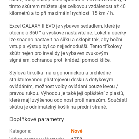
tímto skútrem můžete ujet celkovou vzdálenost až 40
kilometrů a to při maximální rychlosti 15 km / h.
Excel GALAXY II EVO je vybaven sedadlem, které je
otočné o 360 ° a výškově nastavitelné. Loketní opěrky
lze snadno nastavit na šířku a sklopit tak, aby boční
vstup a výstup byl co nejjednodušší. Tento tříkolový
skútr nejen pro invalidy je vybaven zvukovým
signálem, ochranou proti krádeži pomocí klíče.
Stylová tříkolka má ergonomickou a přehledně
strukturovanou přístrojovou desku s dotykovým
ovládáním, možnost volby ovládaní pouze levou /
pravou rukou. Výhodou je také její opláštění z plastů,
které mají zvýšenou odolnost proti nárazům. Součástí
skútru je odnímatelný košík na přední straně.
Doplňkové parametry
Kategorie
:
Nové