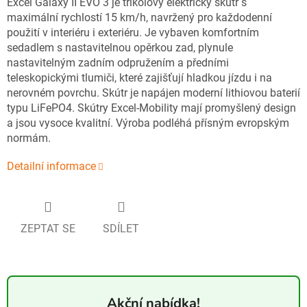
Excel Galaxy II EVO 3 je tříkolový elektrický skútr s
maximální rychlostí 15 km/h, navržený pro každodenní
použití v interiéru i exteriéru. Je vybaven komfortním
sedadlem s nastavitelnou opěrkou zad, plynule
nastavitelným zadním odpružením a předními
teleskopickými tlumiči, které zajišťují hladkou jízdu i na
nerovném povrchu. Skútr je napájen moderní lithiovou baterií
typu LiFePO4. Skútry Excel-Mobility mají promyšlený design
a jsou vysoce kvalitní. Výroba podléhá přísným evropským
normám.
Detailní informace
ZEPTAT SE
SDÍLET
Akční nabídka!