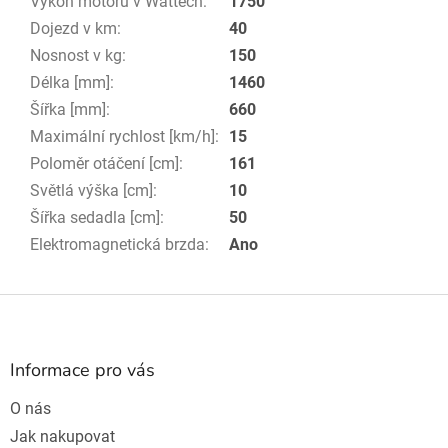
Výkon motoru v Wattech
:
1750
Dojezd v km
:
40
Nosnost v kg
:
150
Délka [mm]
:
1460
Šířka [mm]
:
660
Maximální rychlost [km/h]
:
15
Poloměr otáčení [cm]
:
161
Světlá výška [cm]
:
10
Šířka sedadla [cm]
:
50
Elektromagnetická brzda
:
Ano
Z
á
p
a
Informace pro vás
t
O nás
í
Jak nakupovat