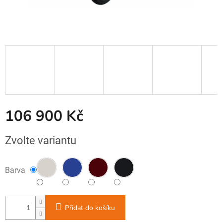
106 900 Kč
Měrná
Zvolte variantu
cena:
Barva
Přidat do košíku