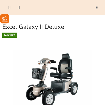
Přejít
ÁKUPNÍ
na
OŠÍK
obsah
Excel Galaxy II Deluxe
Novinka