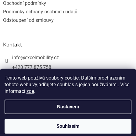
Obchodní podmínky
Podmínky ochrany osobních údajů
Odstoupení od smlouvy
Kontakt
info
@
excelmobility.cz
+420 777 875 758
Tento web používá soubory cookie. Dalším procházením
tohoto webu vyjadřujete souhlas s jejich používáním.. Více
informací
zde
.
Nastavení
Vytvořil Shoptet
Copyright 2026
Excelmobility
. Všechna práva vyhrazena.
Souhlasím