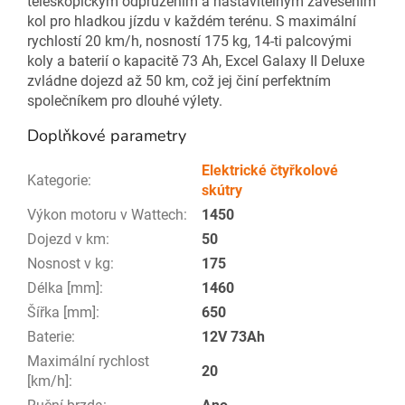
teleskopickým odpružením a nastavitelným zavěšením
kol pro hladkou jízdu v každém terénu. S maximální
rychlostí 20 km/h, nosností 175 kg, 14-ti palcovými
koly a baterií o kapacitě 73 Ah, Excel Galaxy II Deluxe
zvládne dojezd až 50 km, což jej činí perfektním
společníkem pro dlouhé výlety.
Doplňkové parametry
Elektrické čtyřkolové
Kategorie
:
skútry
Výkon motoru v Wattech
:
1450
Dojezd v km
:
50
Nosnost v kg
:
175
Délka [mm]
:
1460
Šířka [mm]
:
650
Baterie
:
12V 73Ah
Maximální rychlost
20
[km/h]
: