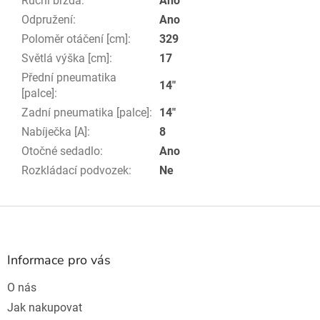
Ruční brzda
:
Ano
Odpružení
:
Ano
Poloměr otáčení [cm]
:
329
Světlá výška [cm]
:
17
Přední pneumatika
14"
[palce]
:
Zadní pneumatika [palce]
:
14"
Nabíječka [A]
:
8
Otočné sedadlo
:
Ano
Rozkládací podvozek
:
Ne
Z
á
p
a
Informace pro vás
t
O nás
í
Jak nakupovat