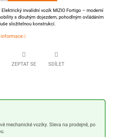
 Elektrický invalidní vozík MIZIO Fortigo – moderní
mobility s dlouhým dojezdem, pohodlným ovládáním
uše složitelnou konstrukcí.
í informace
ZEPTAT SE
SDÍLET
ové mechanické vozíky. Sleva na prodejně, po
pu.