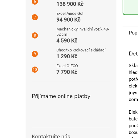
138 900 Kč
Excel Airide Go!
94 900 Kč
Mechanický invalidní vozík 48-
Pop
52 cm
4 590 Kč
Chodítko krokovací skládací
Det
1 290 Kč
Sklá
Excel G-ECO
7 790 Kč
hled
potř
elek
joys
Přijímáme online platby
doma
Elek
bate
použ
boxu
Kontaktujte nás