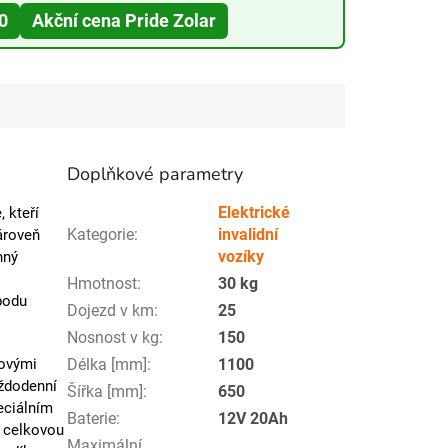
0
Akční cena Pride Zolar
Doplňkové parametry
Elektrické
, kteří
Kategorie
:
invalidní
ároveň
vozíky
nný
Hmotnost
:
30 kg
bodu
Dojezd v km
:
25
Nosnost v kg
:
150
iovými
Délka [mm]
:
1100
aždodenní
Šířka [mm]
:
650
peciálním
Baterie
:
12V 20Ah
k celkovou
Maximální