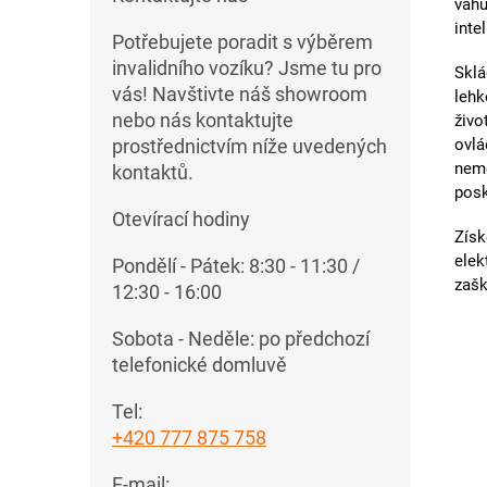
váhu
inte
Potřebujete poradit s výběrem
invalidního vozíku? Jsme tu pro
Sklá
vás! Navštivte náš showroom
lehk
nebo nás kontaktujte
živo
ovlá
prostřednictvím níže uvedených
nemo
kontaktů.
pos
Otevírací hodiny
Získ
elek
Pondělí - Pátek: 8:30 - 11:30 /
zašk
12:30 - 16:00
Sobota - Neděle: po předchozí
telefonické domluvě
Tel:
+420 777 875 758
E-mail: