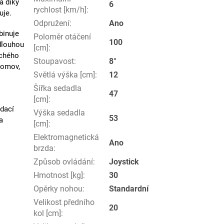
a díky
6
rychlost [km/h]
:
uje.
Odpružení
:
Ano
inuje
Poloměr otáčení
100
 dlouhou
[cm]
:
uchého
Stoupavost
:
8°
domov,
Světlá výška [cm]
:
12
Šířka sedadla
47
[cm]
:
ádací
Výška sedadla
53
a
[cm]
:
Elektromagnetická
Ano
brzda
:
Způsob ovládání
:
Joystick
Hmotnost [kg]
:
30
Opěrky nohou
:
Standardní
Velikost předního
20
kol [cm]
: