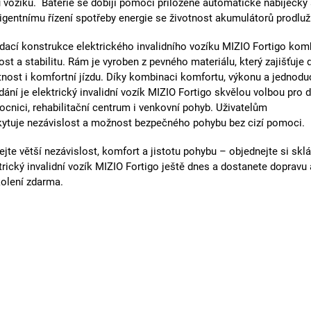
 vozíku. Baterie se dobíjí pomocí přiložené automatické nabíječky 
ligentnímu řízení spotřeby energie se životnost akumulátorů prodluž
dací konstrukce elektrického invalidního vozíku
MIZIO Fortigo
komb
ost a stabilitu. Rám je vyroben z pevného materiálu, který zajišťuje
tnost i komfortní jízdu.
Díky kombinaci
komfortu, výkonu a jednod
dání
je elektrický invalidní vozík
MIZIO Fortigo
skvělou volbou pro 
cnici, rehabilitační centrum i venkovní pohyb. Uživatelům
kytuje
nezávislost a možnost bezpečného pohybu bez cizí pomoci
.
ejte větší nezávislost, komfort a jistotu pohybu – objednejte si skl
trický invalidní vozík MIZIO Fortigo ještě dnes a dostanete dopravu 
olení zdarma.