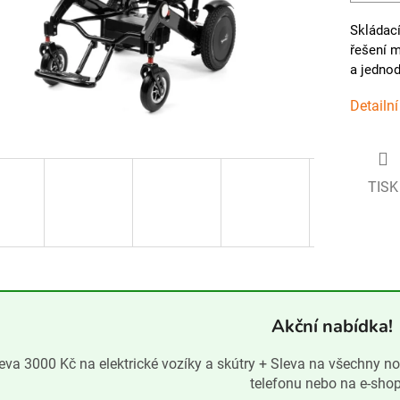
Skládací
řešení 
a jednod
Detailn
TISK
Akční nabídka!
eva 3000 Kč na elektrické vozíky a skútry + Sleva na všechny n
telefonu nebo na e-sho