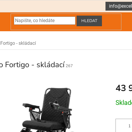
info@excel
HLEDAT
Fortigo - skládací
o Fortigo - skládací
267
43 
Měrná
Skla
cena: