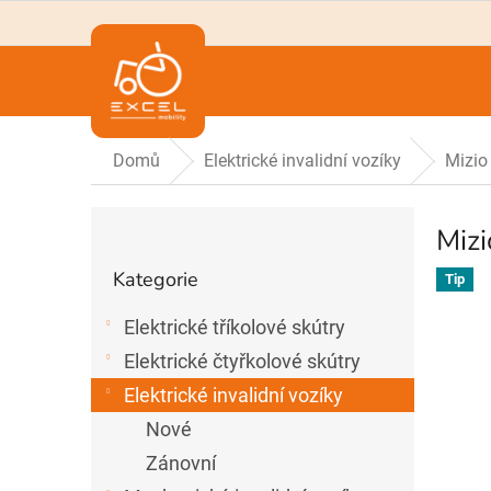
Přejít
na
obsah
Domů
Elektrické invalidní vozíky
Mizio 
P
Mizi
o
Přeskočit
s
Kategorie
Tip
t
kategorie
r
Elektrické tříkolové skútry
a
n
Elektrické čtyřkolové skútry
n
Elektrické invalidní vozíky
í
Nové
p
a
Zánovní
n