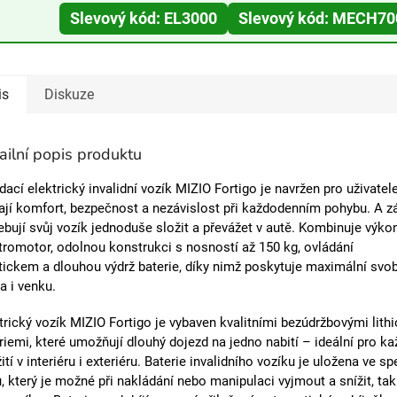
Slevový kód: EL3000
Slevový kód: MECH70
is
Diskuze
ailní popis produktu
dací elektrický invalidní vozík
MIZIO
Fortigo
je navržen pro uživatele
ají komfort, bezpečnost a nezávislost při každodenním pohybu. A z
ebují svůj vozík jednoduše složit a převážet v autě. Kombinuje
výko
tromotor
,
odolnou konstrukci s nosností až 150 kg
,
ovládání
tickem
a
dlouhou výdrž baterie
, díky nimž poskytuje maximální svo
 i venku.
trický vozík
MIZIO Fortigo
je vybaven
kvalitními bezúdržbovými lith
riemi
, které umožňují
dlouhý dojezd na jedno nabití
– ideální pro k
ití v interiéru i exteriéru. Baterie invalidního vozíku je uložena ve s
, který je možné při nakládání nebo manipulaci vyjmout a snížit, ta