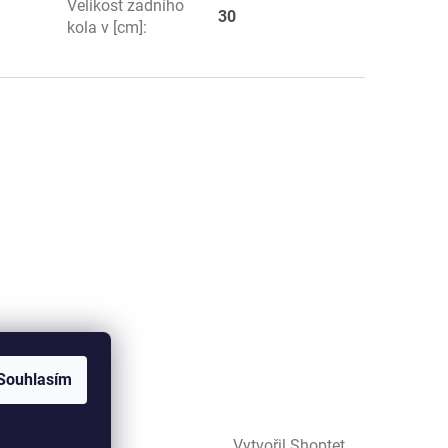
Velikost zadního
30
kola v [cm]
:
Souhlasím
Vytvořil Shoptet