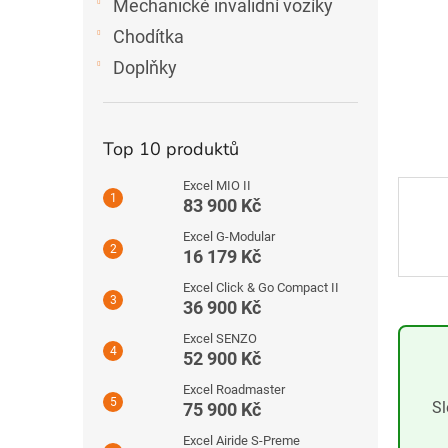
Mechanické invalidní vozíky
e
l
Chodítka
Doplňky
Top 10 produktů
Excel MIO II
83 900 Kč
Excel G-Modular
16 179 Kč
Excel Click & Go Compact II
36 900 Kč
Excel SENZO
52 900 Kč
Excel Roadmaster
Sl
75 900 Kč
Excel Airide S-Preme