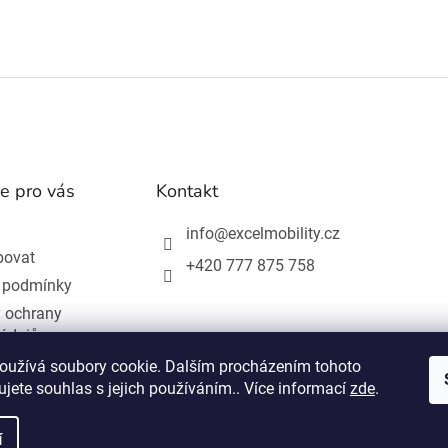
e pro vás
Kontakt
info
@
excelmobility.cz
povat
+420 777 875 758
 podmínky
 ochrany
 údajů
ní od smlouvy
oužívá soubory cookie. Dalším procházením tohoto
jete souhlas s jejich používáním.. Více informací
zde
.
í
hrazena.