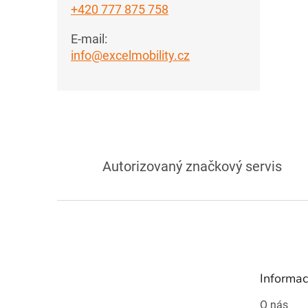
+420 777 875 758
E-mail:
info@excelmobility.cz
Autorizovaný značkový servis
Z
á
p
a
t
Informac
í
O nás