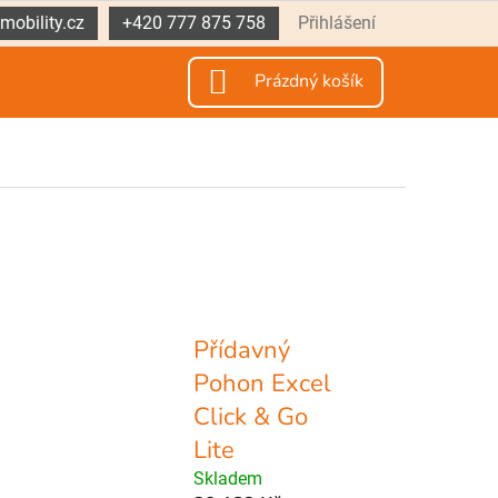
mobility.cz
+420 777 875 758
Přihlášení
NÁKUPNÍ
Prázdný košík
KOŠÍK
Přídavný
Pohon Excel
Click & Go
Lite
Skladem