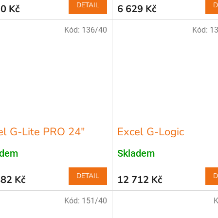
DETAIL
D
0 Kč
6 629 Kč
Kód:
136/40
Kód:
1
el G-Lite PRO 24″
Excel G-Logic
adem
Skladem
DETAIL
D
482 Kč
12 712 Kč
Kód:
151/40
K