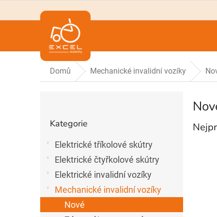
Přejít
na
obsah
Domů
Mechanické invalidní vozíky
No
P
Nov
o
Přeskočit
s
Kategorie
Nejpr
t
kategorie
r
Elektrické tříkolové skútry
a
n
Elektrické čtyřkolové skútry
n
Elektrické invalidní vozíky
í
Mechanické invalidní vozíky
p
a
Nové
n