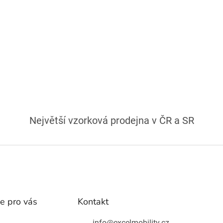
Největší vzorková prodejna v ČR a SR
e pro vás
Kontakt
info
@
excelmobility.cz