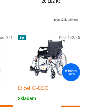
20 182 Kč
8
položek celkem
ód:
251
Kód:
142/45
Tip
9 590 Kč
–18 %
Excel G-ECO
Skladem