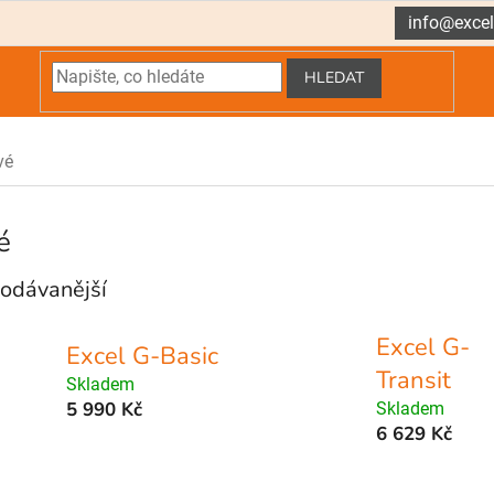
info@excel
HLEDAT
vé
é
odávanější
Excel G-
Excel G-Basic
Transit
Skladem
5 990 Kč
Skladem
6 629 Kč