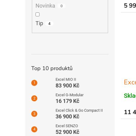
5 99
Novinka
0
Tip
4
Top 10 produktů
Excel MIO II
Exc
83 900 Kč
Skl
Excel G-Modular
16 179 Kč
Excel Click & Go Compact II
11 
36 900 Kč
Excel SENZO
52 900 Kč