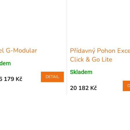
el G-Modular
Přídavný Pohon Exce
Click & Go Lite
adem
Skladem
DETAIL
6 179 Kč
D
20 182 Kč
O
v
l
á
d
a