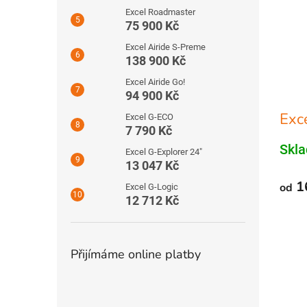
Excel Roadmaster
75 900 Kč
Excel Airide S-Preme
138 900 Kč
Excel Airide Go!
94 900 Kč
Exc
Excel G-ECO
7 790 Kč
Skl
Excel G-Explorer 24″
13 047 Kč
1
od
Excel G-Logic
12 712 Kč
Přijímáme online platby