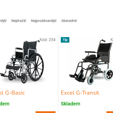
nější
Nejdražší
Nejprodávanější
Abecedně
Kód:
254
K
Tip
el G-Basic
Excel G-Transit
adem
Skladem