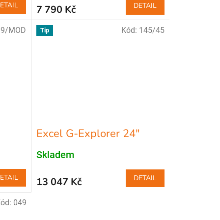
ETAIL
DETAIL
7 790 Kč
39/MOD
Kód:
145/45
Tip
Excel G-Explorer 24″
Skladem
ETAIL
DETAIL
13 047 Kč
ód:
049