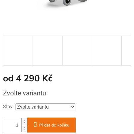
od
4 290 Kč
Měrná
Zvolte variantu
cena:
Stav
Přidat do košíku