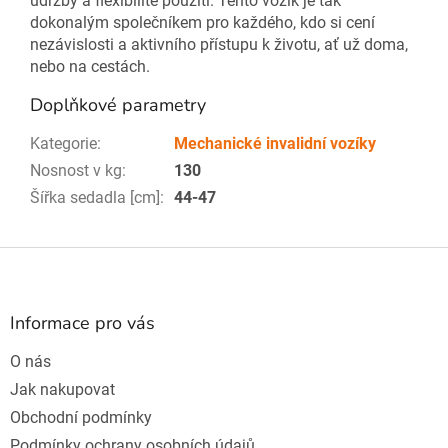
údržby a flexibilitě použití. Tento vozík je tak
dokonalým společníkem pro každého, kdo si cení
nezávislosti a aktivního přístupu k životu, ať už doma,
nebo na cestách.
Doplňkové parametry
Kategorie
:
Mechanické invalidní vozíky
Nosnost v kg
:
130
Šířka sedadla [cm]
:
44-47
Z
á
p
a
Informace pro vás
t
O nás
í
Jak nakupovat
Obchodní podmínky
Podmínky ochrany osobních údajů