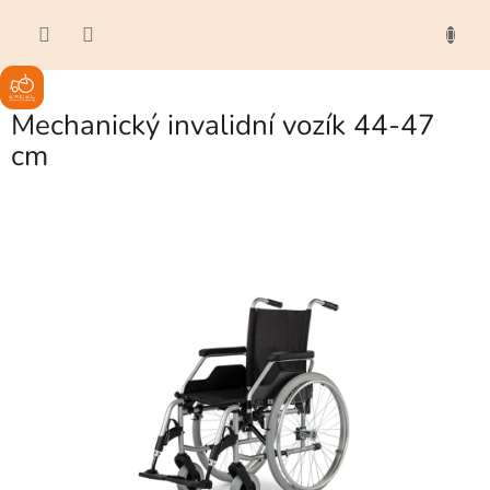
Přejít
ÁKUPNÍ
na
OŠÍK
obsah
Mechanický invalidní vozík 44-47
cm