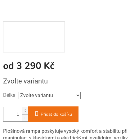
od
3 290 Kč
Měrná
Zvolte variantu
cena:
Délka
Přidat do košíku
Plošinová rampa poskytuje vysoký komfort a stabilitu při
manipulaci s klasickými a elektrickými invalidními vozíky,