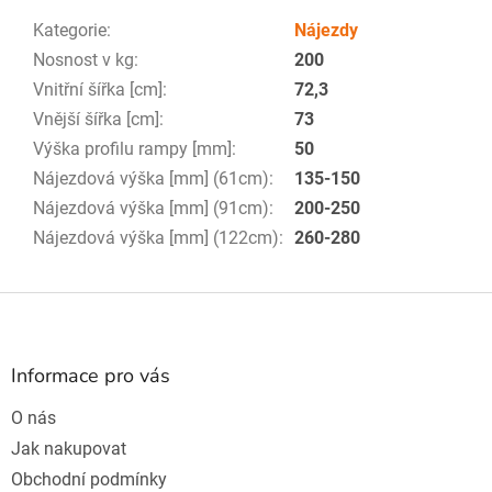
Kategorie
:
Nájezdy
Nosnost v kg
:
200
Vnitřní šířka [cm]
:
72,3
Vnější šířka [cm]
:
73
Výška profilu rampy [mm]
:
50
Nájezdová výška [mm] (61cm)
:
135-150
Nájezdová výška [mm] (91cm)
:
200-250
Nájezdová výška [mm] (122cm)
:
260-280
Z
á
p
a
Informace pro vás
t
O nás
í
Jak nakupovat
Obchodní podmínky