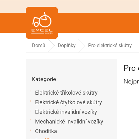
Přejít
na
obsah
Domů
Doplňky
Pro elektrické skútry
P
Pro 
o
Přeskočit
s
Kategorie
Nejpr
t
kategorie
r
Elektrické tříkolové skútry
a
n
Elektrické čtyřkolové skútry
n
Elektrické invalidní vozíky
í
Mechanické invalidní vozíky
p
a
Chodítka
n
Ř