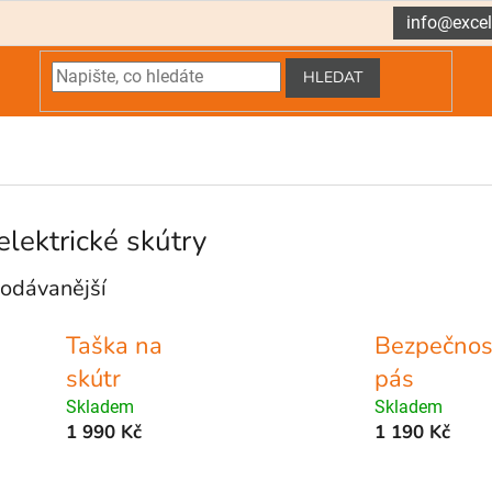
info@excel
HLEDAT
elektrické skútry
odávanější
Taška na
Bezpečnos
skútr
pás
Skladem
Skladem
1 990 Kč
1 190 Kč