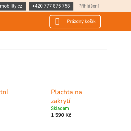
mobility.cz
+420 777 875 758
Přihlášení
NÁKUPNÍ
Prázdný košík
KOŠÍK
tní
Plachta na
zakrytí
Skladem
1 590 Kč