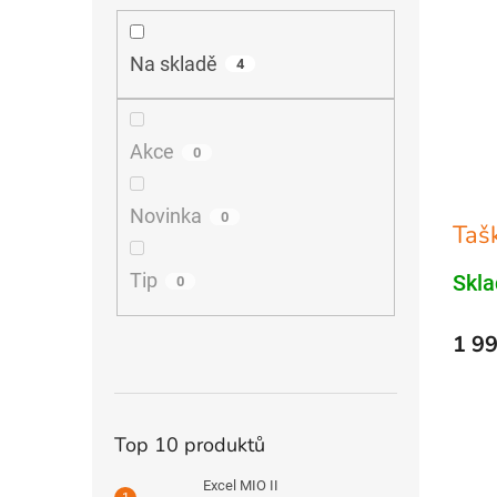
Na skladě
4
Akce
0
Novinka
0
Taš
Tip
Skl
0
1 99
Top 10 produktů
Excel MIO II