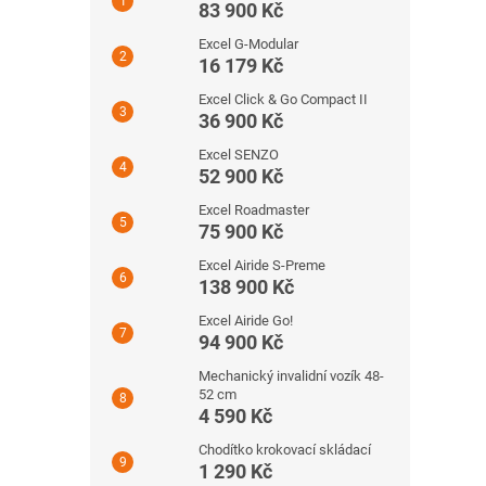
83 900 Kč
Excel G-Modular
16 179 Kč
Excel Click & Go Compact II
36 900 Kč
Excel SENZO
52 900 Kč
Excel Roadmaster
75 900 Kč
Excel Airide S-Preme
138 900 Kč
Excel Airide Go!
94 900 Kč
Mechanický invalidní vozík 48-
52 cm
4 590 Kč
Chodítko krokovací skládací
1 290 Kč