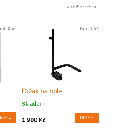
4
položek celkem
ód:
065
Kód:
064
Držák na hole
Skladem
ETAIL
DETAIL
1 990 Kč