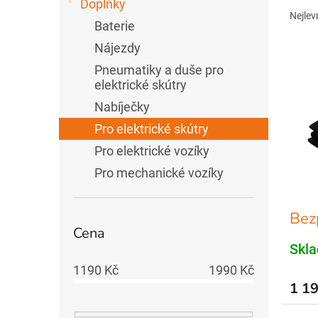
Doplňky
e
a
Nejlev
l
Baterie
z
e
Nájezdy
n
V
Pneumatiky a duše pro
í
ý
elektrické skútry
p
p
r
i
Nabíječky
o
s
Pro elektrické skútry
d
p
Pro elektrické vozíky
u
r
k
o
Pro mechanické vozíky
t
d
ů
u
Bez
k
Cena
t
ů
Skl
1190
Kč
1990
Kč
1 19