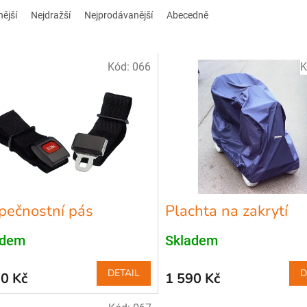
nější
Nejdražší
Nejprodávanější
Abecedně
Kód:
066
K
pečnostní pás
Plachta na zakrytí
adem
Skladem
DETAIL
D
0 Kč
1 590 Kč