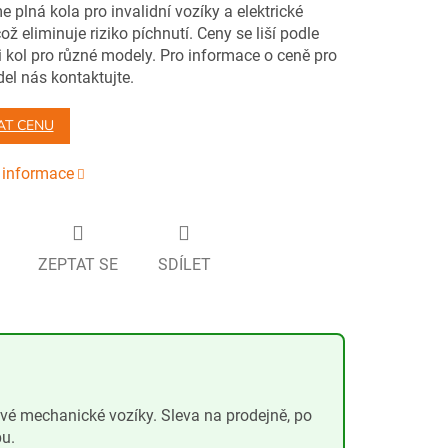
 plná kola pro invalidní vozíky a elektrické
což eliminuje riziko píchnutí. Ceny se liší podle
i kol pro různé modely. Pro informace o ceně pro
el nás kontaktujte.
AT CENU
í informace
ZEPTAT SE
SDÍLET
ové mechanické vozíky. Sleva na prodejně, po
pu.