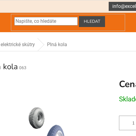
info@excel
HLEDAT
elektrické skútry
Plná kola
 kola
063
Cen
Měrná
Skla
cena: