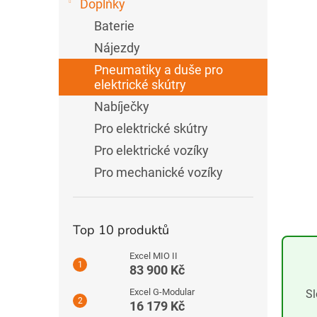
Doplňky
e
l
Baterie
Nájezdy
Pneumatiky a duše pro
elektrické skútry
Nabíječky
Pro elektrické skútry
Pro elektrické vozíky
Pro mechanické vozíky
Top 10 produktů
Excel MIO II
83 900 Kč
Excel G-Modular
Sl
16 179 Kč