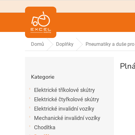
Přejít
na
obsah
Domů
Doplňky
Pneumatiky a duše pro 
P
Plná
o
Přeskočit
s
Kategorie
t
kategorie
r
Elektrické tříkolové skútry
a
n
Elektrické čtyřkolové skútry
n
Elektrické invalidní vozíky
í
Mechanické invalidní vozíky
p
a
Chodítka
n