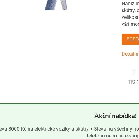
Nabízíme
skútry, 
velikost
váš mod
POPT
Detailn
TISK
Akční nabídka!
eva 3000 Kč na elektrické vozíky a skútry + Sleva na všechny n
telefonu nebo na e-sho