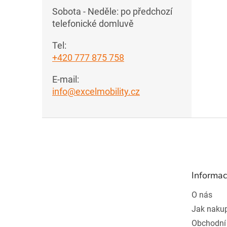
Sobota - Neděle: po předchozí
telefonické domluvě
Tel:
+420 777 875 758
E-mail:
info@excelmobility.cz
Z
á
p
a
t
Informac
í
O nás
Jak naku
Obchodní