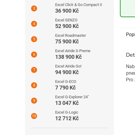
Excel Click & Go Compact II
36 900 Kč
Excel SENZO
52 900 Kč
Pop
Excel Roadmaster
75 900 Kč
Excel Airide S-Preme
Det
138 900 Kč
Nabí
Excel Airide Go!
94 900 Kč
pneu
Pro 
Excel G-ECO
7 790 Kč
Excel G-Explorer 24″
13 047 Kč
Excel G-Logic
12 712 Kč