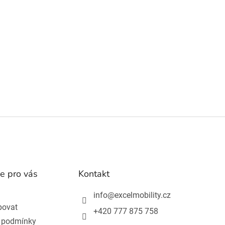
e pro vás
Kontakt
info
@
excelmobility.cz
povat
+420 777 875 758
 podmínky