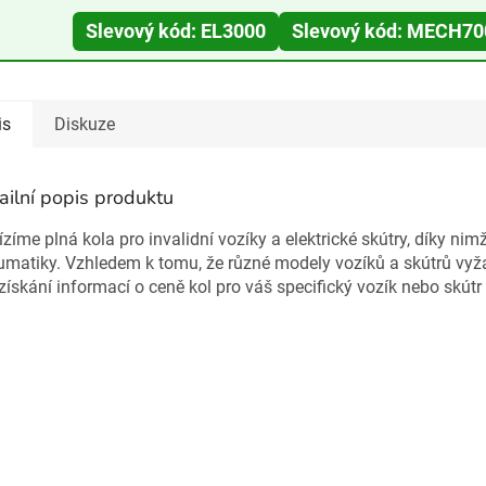
Slevový kód: EL3000
Slevový kód: MECH70
is
Diskuze
ailní popis produktu
zíme plná kola pro invalidní vozíky a elektrické skútry, díky nim
matiky. Vzhledem k tomu, že různé modely vozíků a skútrů vyžaduj
získání informací o ceně kol pro váš specifický vozík nebo skútr